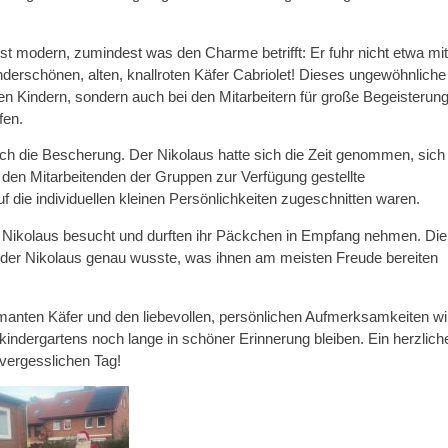
st modern, zumindest was den Charme betrifft: Er fuhr nicht etwa mit
derschönen, alten, knallroten Käfer Cabriolet! Dieses ungewöhnliche
 den Kindern, sondern auch bei den Mitarbeitern für große Begeisterun
fen.
h die Bescherung. Der Nikolaus hatte sich die Zeit genommen, sich
on den Mitarbeitenden der Gruppen zur Verfügung gestellte
auf die individuellen kleinen Persönlichkeiten zugeschnitten waren.
 Nikolaus besucht und durften ihr Päckchen in Empfang nehmen. Die
ass der Nikolaus genau wusste, was ihnen am meisten Freude bereiten
anten Käfer und den liebevollen, persönlichen Aufmerksamkeiten wi
ndergartens noch lange in schöner Erinnerung bleiben. Ein herzlich
vergesslichen Tag!