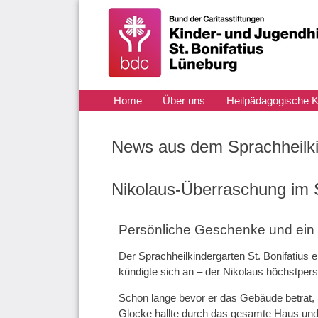
Navigation
Home
Über uns
Heilpädagogische K
überspringen
Aktuelles
Kontakt
News aus dem Sprachheilki
Nikolaus-Überraschung im 
Persönliche Geschenke und ein k
Der Sprachheilkindergarten St. Bonifatius
kündigte sich an – der Nikolaus höchstpers
Schon lange bevor er das Gebäude betrat, ko
Glocke hallte durch das gesamte Haus und 